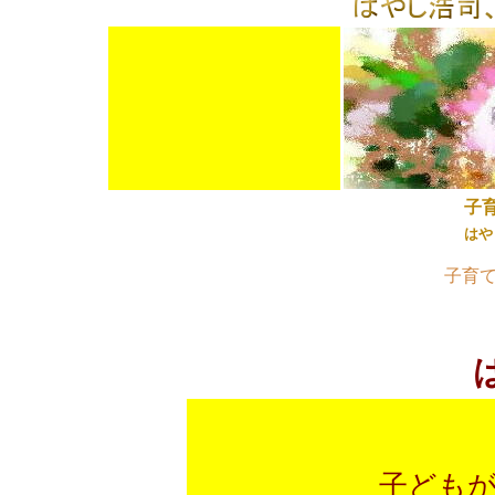
１
1111111111
１１
子育
はや
子育
子ども